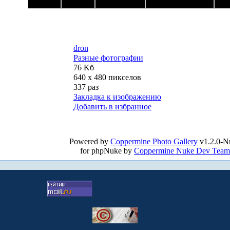
dron
Разные фотографии
76 Kб
640 x 480 пикселов
337 раз
Закладка к изображению
Добавить в избранное
Powered by
Coppermine Photo Gallery
v1.2.0-N
for phpNuke by
Coppermine Nuke Dev Team