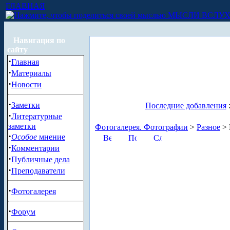
ГЛАВНАЯ
МЫСЛИ ВСЛУ
Навигация по
сайту
·
Главная
·
Материалы
·
Новости
·
Заметки
Последние добавления
·
Литературные
заметки
Фотогалерея. Фотографии
>
Разное
> 
·
Особое
мнение
·
Комментарии
·
Публичные дела
·
Преподаватели
·
Фотогалерея
·
Форум