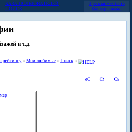
БАЗА ПОЛЬЗОВАТЕЛЕЙ
Здесь может быть
ПОИСК
Ваша реклама!
фии
зажей и т.д.
о рейтингу
::
Мои любимые
::
Поиск
::