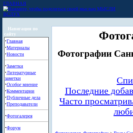
ГЛАВНАЯ
МЫСЛИ
ВСЛУХ
Навигация по
Фотог
сайту
·
Главная
·
Материалы
Фотографии Санк
·
Новости
·
Заметки
·
Литературные
Спи
заметки
·
Особое
мнение
Последние доба
·
Комментарии
·
Публичные дела
Часто просматри
·
Преподаватели
люб
·
Фотогалерея
·
Форум