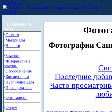
ГЛАВНАЯ
МЫСЛИ
ВСЛУХ
Навигация по
Фотог
сайту
·
Главная
·
Материалы
Фотографии Санк
·
Новости
·
Заметки
·
Литературные
Спи
заметки
·
Особое
мнение
Последние доба
·
Комментарии
·
Публичные дела
Часто просматри
·
Преподаватели
люб
·
Фотогалерея
·
Форум