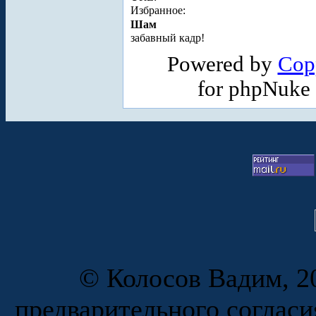
Избранное:
Шам
забавный кадр!
Powered by
Cop
for phpNuke
© Колосов Вадим, 20
предварительного согласи