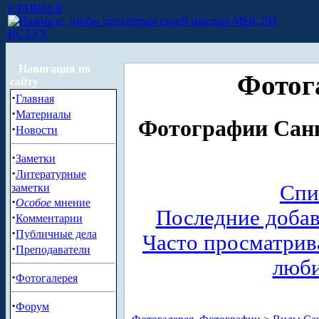
ГЛАВНАЯ
МЫСЛИ
ВСЛУХ
Навигация по
Фотог
сайту
·
Главная
·
Материалы
Фотографии Санк
·
Новости
·
Заметки
·
Литературные
Спи
заметки
·
Особое
мнение
Последние доба
·
Комментарии
·
Публичные дела
Часто просматри
·
Преподаватели
люб
·
Фотогалерея
·
Форум