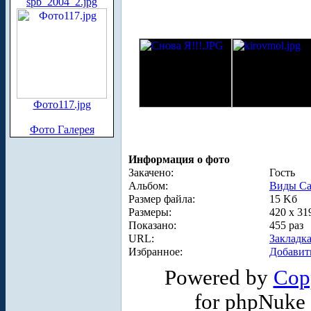
spb_2004_2.jpg
Фото117.jpg
Фото Галерея
Информация о фото
Закачено:
Гость
Альбом:
Виды Са
Размер файла:
15 Kб
Размеры:
420 x 31
Показано:
455 раз
URL:
Закладк
Избранное:
Добавит
Powered by
Cop
for phpNuke