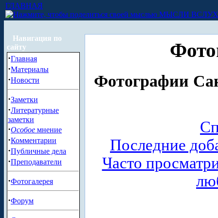
ГЛАВНАЯ
МЫСЛИ ВСЛУ
Навигация по
Фото
сайту
·
Главная
·
Материалы
Фотографии Сан
·
Новости
·
Заметки
·
Литературные
заметки
Сп
·
Особое
мнение
·
Комментарии
Последние доб
·
Публичные дела
Часто просматр
·
Преподаватели
лю
·
Фотогалерея
·
Форум