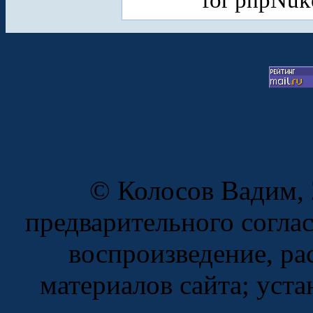
© Колосов Вадим, 
предварительного согла
воспроизведение, ра
материалов сайта; уста