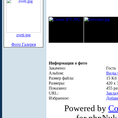
zveti.jpg
Фото Галерея
Информация о фото
Закачено:
Гость
Альбом:
Виды 
Размер файла:
15 Kб
Размеры:
420 x 
Показано:
455 ра
URL:
Закла
Избранное:
Добав
Powered by
Co
for phpNuk