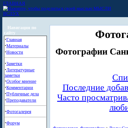
ГЛАВНАЯ
МЫСЛИ
ВСЛУХ
Навигация по
Фотог
сайту
·
Главная
·
Материалы
Фотографии Санк
·
Новости
·
Заметки
·
Литературные
Спи
заметки
·
Особое
мнение
Последние доба
·
Комментарии
·
Публичные дела
Часто просматри
·
Преподаватели
люб
·
Фотогалерея
·
Форум