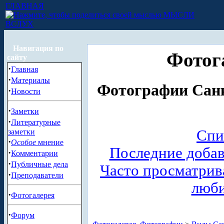
ГЛАВНАЯ
МЫСЛИ
ВСЛУХ
Навигация по
Фотог
сайту
·
Главная
·
Материалы
Фотографии Санк
·
Новости
·
Заметки
·
Литературные
Спи
заметки
·
Особое
мнение
Последние доба
·
Комментарии
·
Публичные дела
Часто просматри
·
Преподаватели
люб
·
Фотогалерея
·
Форум