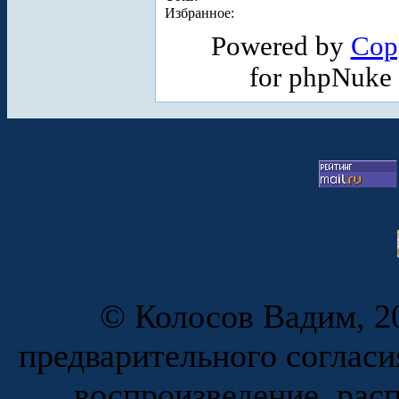
Избранное:
Powered by
Cop
for phpNuke
© Колосов Вадим, 20
предварительного согласи
воспроизведение, рас