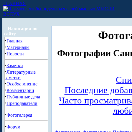
ГЛАВНАЯ
МЫСЛИ
ВСЛУХ
Навигация по
Фотог
сайту
·
Главная
·
Материалы
Фотографии Санк
·
Новости
·
Заметки
·
Литературные
Спи
заметки
·
Особое
мнение
Последние доба
·
Комментарии
·
Публичные дела
Часто просматри
·
Преподаватели
люб
·
Фотогалерея
·
Форум