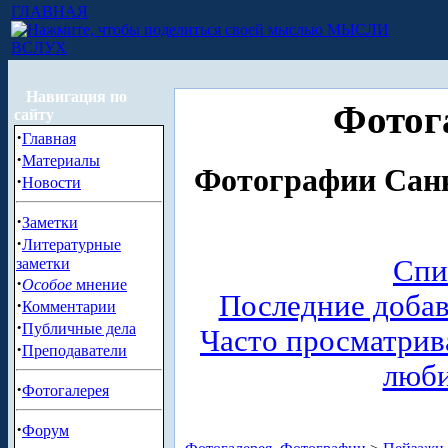
ГЛАВНАЯ
МЫСЛИ
ВСЛУХ
Навигация по
Фотог
сайту
·
Главная
·
Материалы
Фотографии Санк
·
Новости
·
Заметки
·
Литературные
Спи
заметки
·
Особое
мнение
Последние доба
·
Комментарии
·
Публичные дела
Часто просматри
·
Преподаватели
люб
·
Фотогалерея
·
Форум