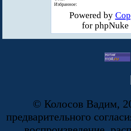
Избранное:
Powered by
Cop
for phpNuke
© Колосов Вадим, 20
предварительного согласи
воспроизведение, рас