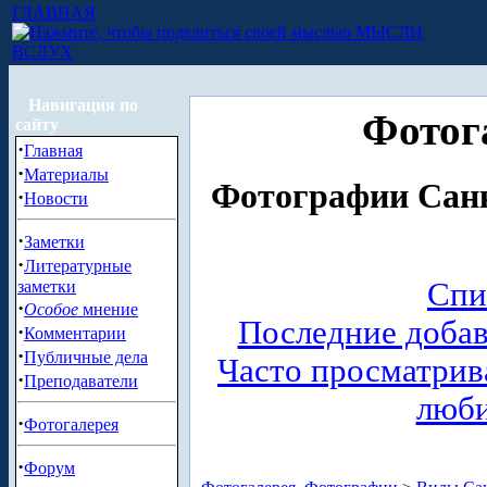
ГЛАВНАЯ
МЫСЛИ
ВСЛУХ
Навигация по
Фотог
сайту
·
Главная
·
Материалы
Фотографии Санк
·
Новости
·
Заметки
·
Литературные
Спи
заметки
·
Особое
мнение
Последние доба
·
Комментарии
·
Публичные дела
Часто просматри
·
Преподаватели
люб
·
Фотогалерея
·
Форум