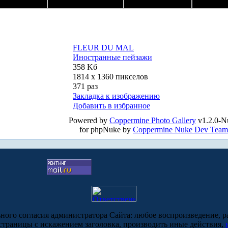
FLEUR DU MAL
Иностранные пейзажи
358 Kб
1814 x 1360 пикселов
371 раз
Закладка к изображению
Добавить в избранное
Powered by
Coppermine Photo Gallery
v1.2.0-N
for phpNuke by
Coppermine Nuke Dev Team
ьного согласия администратора Сайта: любое воспроизведение, р
-страницы с искажением заголовка, производить иные действия,