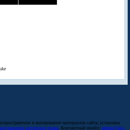
uke
аспространение и копирование материалов сайта; установка
нарушающие авторские права
. Контактный имэйл:
admin@law-