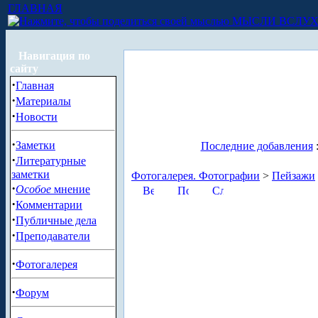
ГЛАВНАЯ
МЫСЛИ ВСЛУ
Навигация по
сайту
·
Главная
·
Материалы
·
Новости
·
Заметки
Последние добавления
·
Литературные
заметки
Фотогалерея. Фотографии
>
Пейзажи
·
Особое
мнение
·
Комментарии
·
Публичные дела
·
Преподаватели
·
Фотогалерея
·
Форум