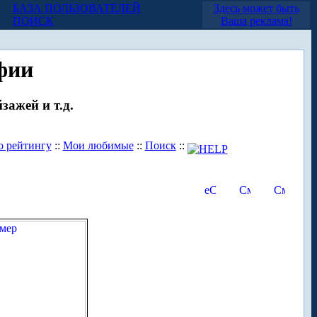
БАЗА ПОЛЬЗОВАТЕЛЕЙ
Здесь может быть
ПОИСК
Ваша реклама!
фии
зажей и т.д.
о рейтингу
::
Мои любимые
::
Поиск
::