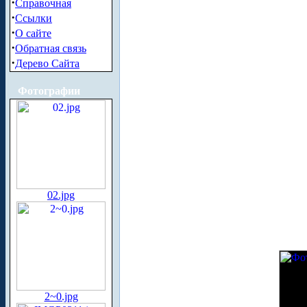
·
Справочная
·
Ссылки
·
О сайте
·
Обратная связь
·
Дерево Сайта
Фотографии
02.jpg
2~0.jpg