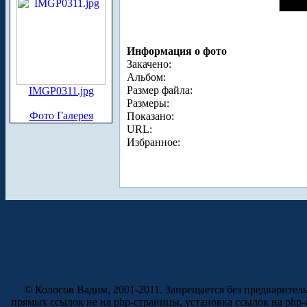
Информация о фото
Закачено:
Альбом:
Размер файла:
IMGP0311.jpg
Размеры:
Фото Галерея
Показано:
URL:
Избранное:
© Колосов Вадим, 2001-2011. Запрещается без предварител
прямых ссылок не на php-страницы, установка ссылок на php