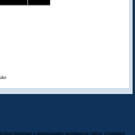
uke
аспространение и копирование материалов сайта; установка