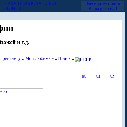
БАЗА ПОЛЬЗОВАТЕЛЕЙ
Здесь может быть
ПОИСК
Ваша реклама!
фии
зажей и т.д.
о рейтингу
::
Мои любимые
::
Поиск
::