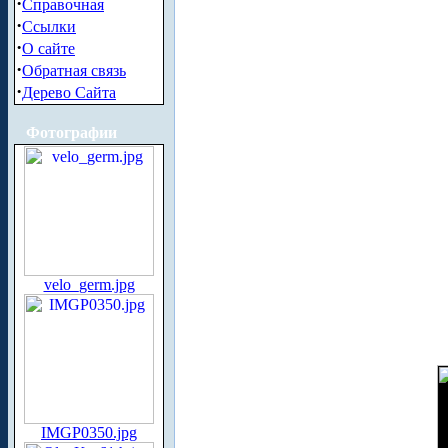
·
Справочная
·
Ссылки
·
О сайте
·
Обратная связь
·
Дерево Сайта
Фотографии
velo_germ.jpg
IMGP0350.jpg