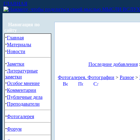
ГЛАВНАЯ
МЫСЛИ ВСЛУ
Навигация по
сайту
·
Главная
·
Материалы
·
Новости
·
Заметки
Последние добавления
·
Литературные
заметки
Фотогалерея. Фотографии
>
Разное
>
·
Особое
мнение
·
Комментарии
·
Публичные дела
·
Преподаватели
·
Фотогалерея
·
Форум