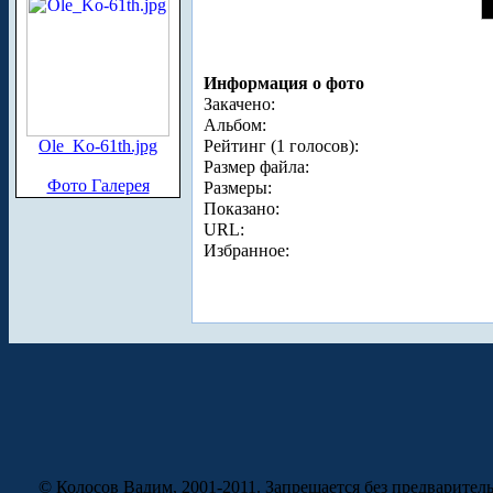
Информация о фото
Закачено:
Альбом:
Ole_Ko-61th.jpg
Рейтинг (1 голосов):
Размер файла:
Фото Галерея
Размеры:
Показано:
URL:
Избранное:
© Колосов Вадим, 2001-2011. Запрещается без предварител