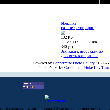
blondinka
Разные фотографии
132 Kб
1712 x 1152 пикселов
340 раз
Закладка к изображению
Добавить в избранное
Powered by
Coppermine Photo Gallery
v1.2.0-N
for phpNuke by
Coppermine Nuke Dev Team
ьного согласия администратора Сайта: любое воспроизведение, р