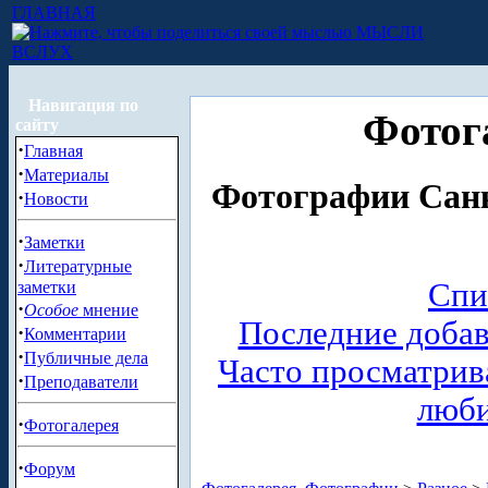
ГЛАВНАЯ
МЫСЛИ
ВСЛУХ
Навигация по
Фотог
сайту
·
Главная
·
Материалы
Фотографии Санк
·
Новости
·
Заметки
·
Литературные
Спи
заметки
·
Особое
мнение
Последние доба
·
Комментарии
·
Публичные дела
Часто просматри
·
Преподаватели
люб
·
Фотогалерея
·
Форум