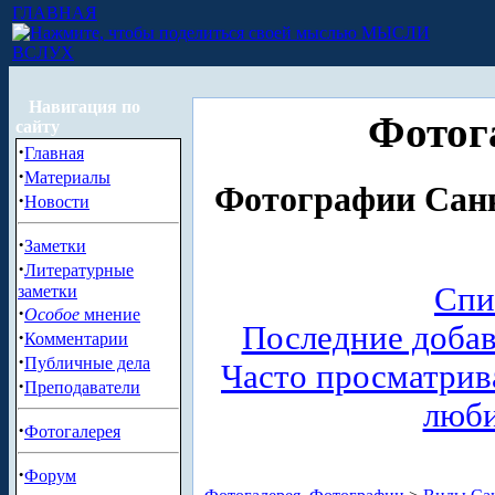
ГЛАВНАЯ
МЫСЛИ
ВСЛУХ
Навигация по
Фотог
сайту
·
Главная
·
Материалы
Фотографии Санк
·
Новости
·
Заметки
·
Литературные
Спи
заметки
·
Особое
мнение
Последние доба
·
Комментарии
·
Публичные дела
Часто просматри
·
Преподаватели
люб
·
Фотогалерея
·
Форум