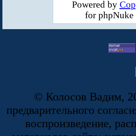
Powered by
Cop
for phpNuke
© Колосов Вадим, 20
предварительного согласи
воспроизведение, рас