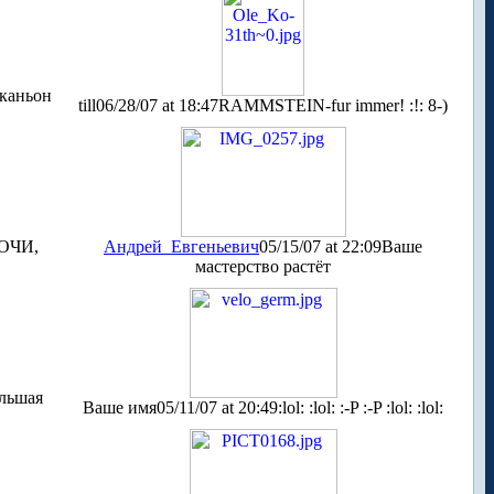
 каньон
till
06/28/07 at 18:47
RAMMSTEIN-fur immer! :!: 8-)
ОЧИ,
Андрей_Евгеньевич
05/15/07 at 22:09
Ваше
мастерство растёт
ольшая
Ваше имя
05/11/07 at 20:49
:lol: :lol: :-P :-P :lol: :lol: