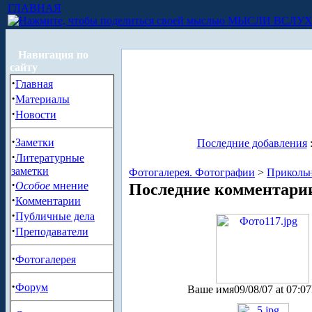
ГЛАВНАЯ
МЫСЛИ ВСЛУ
Навигация по
сайту
·
Главная
·
Материалы
·
Новости
·
Заметки
Последние добавления
·
Литературные
заметки
Фотогалерея. Фотографии
>
Приколь
·
Особое
мнение
Последние комментари
·
Комментарии
·
Публичные дела
·
Преподаватели
·
Фотогалерея
·
Форум
Ваше имя
09/08/07 at 07:07