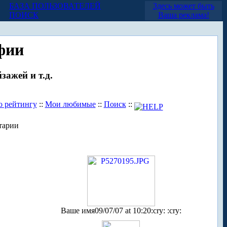
БАЗА ПОЛЬЗОВАТЕЛЕЙ
Здесь может быть
ПОИСК
Ваша реклама!
фии
зажей и т.д.
о рейтингу
::
Мои любимые
::
Поиск
::
тарии
Ваше имя
09/07/07 at 10:20
:cry: :cry: