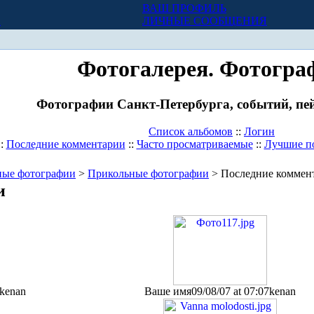
ВАШ ПРОФИЛЬ
Х
ЛИЧНЫЕ СООБЩЕНИЯ
Фотогалерея. Фотогра
Фотографии Санкт-Петербурга, событий, пей
Список альбомов
::
Логин
::
Последние комментарии
::
Часто просматриваемые
::
Лучшие п
ные фотографии
>
Прикольные фотографии
> Последние коммен
и
kenan
Ваше имя
09/08/07 at 07:07
kenan