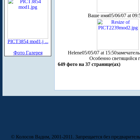
Ваше имя
05/06/07 at 09:
PICT3854 mod1.j ...
Фото Галерея
Helene
05/05/07 at 15:50
замечатель
Особенно светящийся г
649 фото на 37 странице(ах)
© Колосов Вадим, 2001-2011. Запрещается без предварител