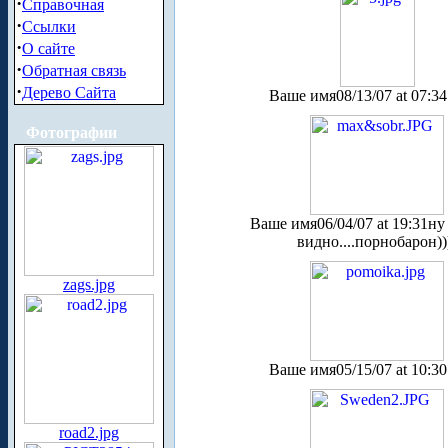
·
Справочная
·
Ссылки
·
О сайте
·
Обратная связь
·
Дерево Сайта
Ваше имя
08/13/07 at 07:34
Фотографии
Ваше имя
06/04/07 at 19:31
ну
видно....порнобарон))
zags.jpg
Ваше имя
05/15/07 at 10:30
road2.jpg