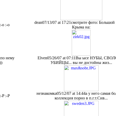
dean
07/13/07 at 17:21
смотрите фото: Большой
:-o :-o
Крыма на:
 по нему
Elven
05/26/07 at 07:11
Вы ысе НУБЫ, СВОЛ
))
УБИЙЦЫ... вы не достойны жиз...
незнакомка
05/12/07 at 14:44
а у него самая б
:-P :-P
коллекция порно в п.г.т.Сив...