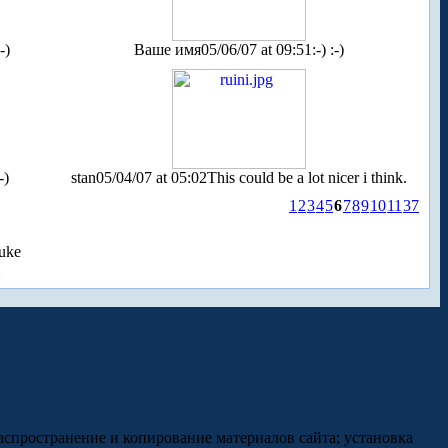
-)
Ваше имя
05/06/07 at 09:51
:-) :-)
-)
stan
05/04/07 at 05:02
This could be a lot nicer i think.
1
2
3
4
5
6
7
8
9
10
11
37
uke
аспространение и копирование материалов сайта; установка