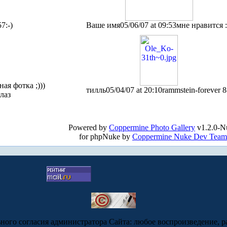
57
:-)
Ваше имя
05/06/07 at 09:53
мне нравится :
ная фотка ;)))
тилль
05/04/07 at 20:10
rammstein-forever 8
лаз
Powered by
Coppermine Photo Gallery
v1.2.0-N
for phpNuke by
Coppermine Nuke Dev Team
ьного согласия администратора Сайта: любое воспроизведение, р