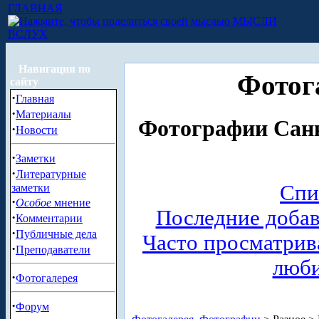
ГЛАВНАЯ
МЫСЛИ
ВСЛУХ
Навигация по
Фотог
сайту
·
Главная
·
Материалы
Фотографии Санк
·
Новости
·
Заметки
·
Литературные
Спи
заметки
·
Особое
мнение
Последние доба
·
Комментарии
·
Публичные дела
Часто просматри
·
Преподаватели
люб
·
Фотогалерея
·
Форум