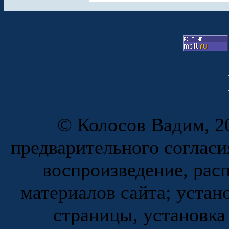
© Колосов Вадим, 20
предварительного согласи
воспроизведение, рас
материалов сайта; устан
страницы, установка