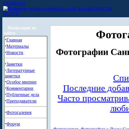
ГЛАВНАЯ
МЫСЛИ
ВСЛУХ
Навигация по
Фотог
сайту
·
Главная
·
Материалы
Фотографии Санк
·
Новости
·
Заметки
·
Литературные
Спи
заметки
·
Особое
мнение
Последние доба
·
Комментарии
·
Публичные дела
Часто просматри
·
Преподаватели
люб
·
Фотогалерея
·
Форум