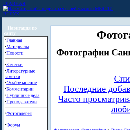
ГЛАВНАЯ
МЫСЛИ
ВСЛУХ
Навигация по
Фотог
сайту
·
Главная
·
Материалы
Фотографии Санк
·
Новости
·
Заметки
·
Литературные
Спи
заметки
·
Особое
мнение
Последние доба
·
Комментарии
·
Публичные дела
Часто просматри
·
Преподаватели
люб
·
Фотогалерея
·
Форум