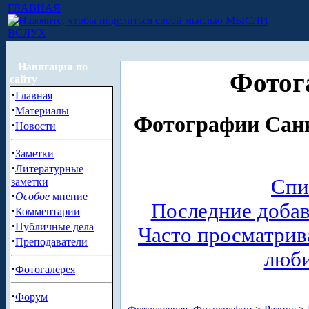
ГЛАВНАЯ
МЫСЛИ
ВСЛУХ
Навигация по
Фотог
сайту
·
Главная
·
Материалы
Фотографии Санк
·
Новости
·
Заметки
·
Литературные
Спи
заметки
·
Особое
мнение
Последние доба
·
Комментарии
·
Публичные дела
Часто просматри
·
Преподаватели
люб
·
Фотогалерея
·
Форум