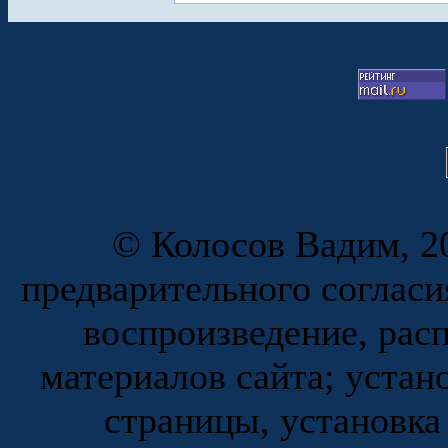
© Колосов Вадим, 20
предварительного согласи
воспроизведение, рас
материалов сайта; устан
страницы, установка