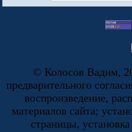
© Колосов Вадим, 20
предварительного согласи
воспроизведение, рас
материалов сайта; устан
страницы, установка