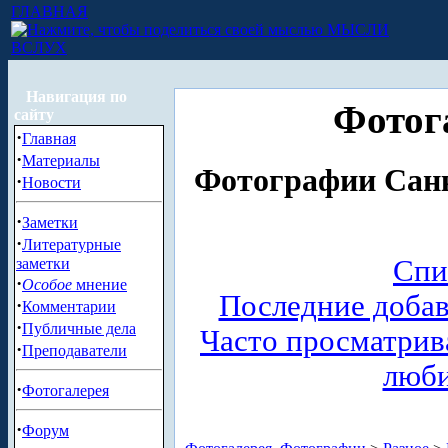
ГЛАВНАЯ
МЫСЛИ
ВСЛУХ
Навигация по
Фотог
сайту
·
Главная
·
Материалы
Фотографии Санк
·
Новости
·
Заметки
·
Литературные
Спи
заметки
·
Особое
мнение
Последние доба
·
Комментарии
·
Публичные дела
Часто просматри
·
Преподаватели
люб
·
Фотогалерея
·
Форум