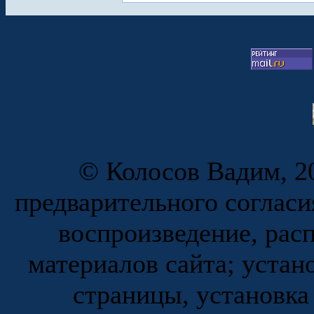
© Колосов Вадим, 20
предварительного согласи
воспроизведение, рас
материалов сайта; устан
страницы, установка