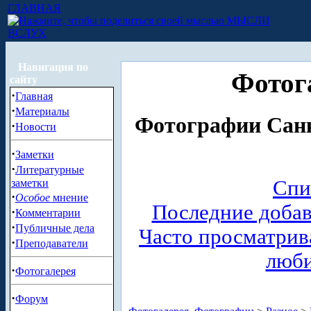
ГЛАВНАЯ
МЫСЛИ
ВСЛУХ
Навигация по
Фотог
сайту
·
Главная
·
Материалы
Фотографии Санк
·
Новости
·
Заметки
·
Литературные
Спи
заметки
·
Особое
мнение
Последние доба
·
Комментарии
·
Публичные дела
Часто просматри
·
Преподаватели
люб
·
Фотогалерея
·
Форум