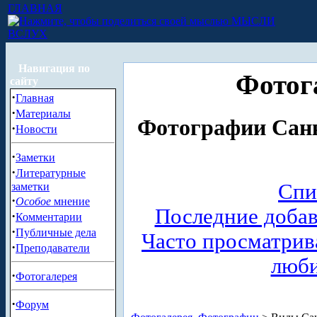
ГЛАВНАЯ
МЫСЛИ
ВСЛУХ
Навигация по
Фотог
сайту
·
Главная
·
Материалы
Фотографии Санк
·
Новости
·
Заметки
·
Литературные
Спи
заметки
·
Особое
мнение
Последние доба
·
Комментарии
·
Публичные дела
Часто просматри
·
Преподаватели
люб
·
Фотогалерея
·
Форум