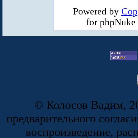
Powered by
Cop
for phpNuke
© Колосов Вадим, 20
предварительного согласи
воспроизведение, рас