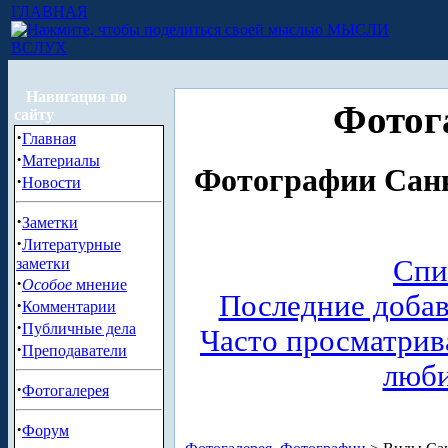
ГЛАВНАЯ
МЫСЛИ
ВСЛУХ
Навигация по
Фотог
сайту
·
Главная
·
Материалы
Фотографии Санк
·
Новости
·
Заметки
·
Литературные
Спи
заметки
·
Особое
мнение
Последние доба
·
Комментарии
·
Публичные дела
Часто просматри
·
Преподаватели
люб
·
Фотогалерея
·
Форум