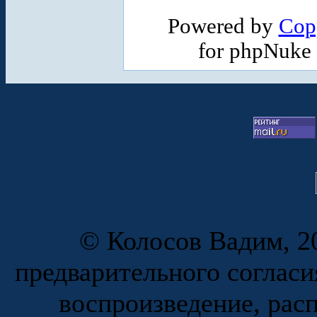
Powered by
Cop
for phpNuke
© Колосов Вадим, 20
предварительного согласи
воспроизведение, рас