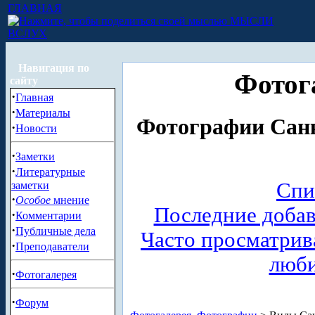
ГЛАВНАЯ
МЫСЛИ
ВСЛУХ
Навигация по
Фотог
сайту
·
Главная
·
Материалы
Фотографии Санк
·
Новости
·
Заметки
·
Литературные
Спи
заметки
·
Особое
мнение
Последние доба
·
Комментарии
·
Публичные дела
Часто просматри
·
Преподаватели
люб
·
Фотогалерея
·
Форум