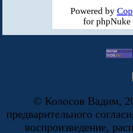
Powered by
Cop
for phpNuke
© Колосов Вадим, 20
предварительного согласи
воспроизведение, рас