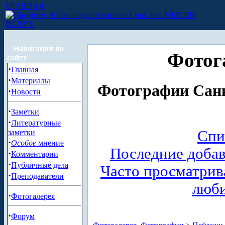
ГЛАВНАЯ
МЫСЛИ
ВСЛУХ
Навигация по
Фотог
сайту
·
Главная
·
Материалы
Фотографии Санк
·
Новости
·
Заметки
·
Литературные
Спи
заметки
·
Особое
мнение
Последние доба
·
Комментарии
·
Публичные дела
Часто просматри
·
Преподаватели
люб
·
Фотогалерея
·
Форум