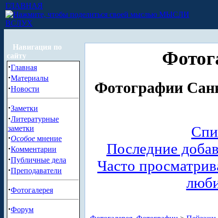
ГЛАВНАЯ
МЫСЛИ
ВСЛУХ
Навигация по
Фотог
сайту
·
Главная
·
Материалы
Фотографии Санк
·
Новости
·
Заметки
·
Литературные
Спи
заметки
·
Особое
мнение
Последние доба
·
Комментарии
·
Публичные дела
Часто просматри
·
Преподаватели
люб
·
Фотогалерея
·
Форум