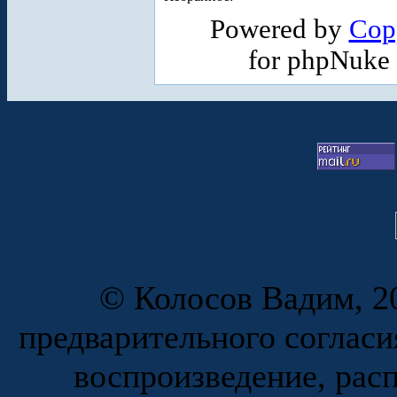
Powered by
Cop
for phpNuke
© Колосов Вадим, 20
предварительного согласи
воспроизведение, рас