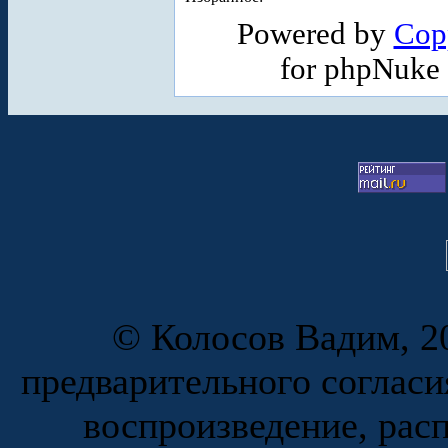
Powered by
Cop
for phpNuke
© Колосов Вадим, 20
предварительного согласи
воспроизведение, рас