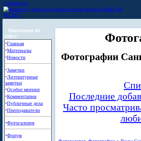
ГЛАВНАЯ
МЫСЛИ
ВСЛУХ
Навигация по
Фотог
сайту
·
Главная
·
Материалы
Фотографии Санк
·
Новости
·
Заметки
·
Литературные
Спи
заметки
·
Особое
мнение
Последние доба
·
Комментарии
·
Публичные дела
Часто просматри
·
Преподаватели
люб
·
Фотогалерея
·
Форум