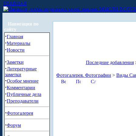
ГЛАВНАЯ
МЫСЛИ ВСЛУ
Навигация по
сайту
·
Главная
·
Материалы
·
Новости
·
Заметки
Последние добавления
·
Литературные
заметки
Фотогалерея. Фотографии
>
Виды Сан
·
Особое
мнение
·
Комментарии
·
Публичные дела
·
Преподаватели
·
Фотогалерея
·
Форум