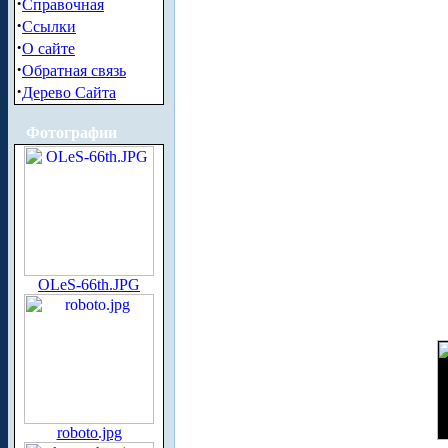
·
Справочная
·
Ссылки
·
О сайте
·
Обратная связь
·
Дерево Сайта
Фотографии
OLeS-66th.JPG
roboto.jpg