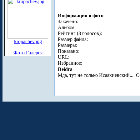
Информация о фото
Закачено:
Альбом:
Рейтинг (8 голосов):
Размер файла:
kropachev.jpg
Размеры:
Показано:
Фото Галерея
URL:
Избранное:
Deidra
Мда, тут не только Исаакиевский...
Оч