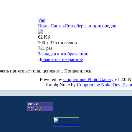
Vad
Виды Санкт-Петербурга и пригородов
62 Kб
500 x 375 пикселов
721 раз
Закладка к изображению
Добавить в избранное
ень приятные тона, цепляют... Понравилось!
Powered by
Coppermine Photo Gallery
v1.2.0-N
for phpNuke by
Coppermine Nuke Dev Team