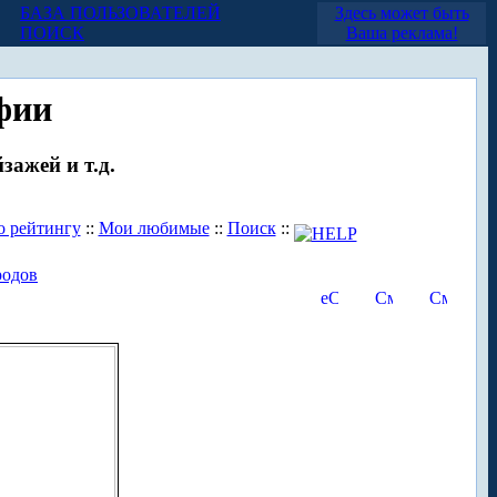
БАЗА ПОЛЬЗОВАТЕЛЕЙ
Здесь может быть
ПОИСК
Ваша реклама!
фии
зажей и т.д.
о рейтингу
::
Мои любимые
::
Поиск
::
родов