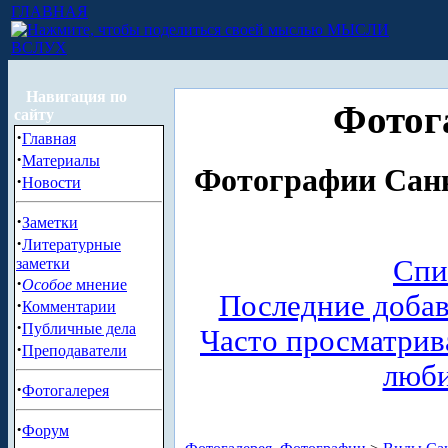
ГЛАВНАЯ
МЫСЛИ
ВСЛУХ
Навигация по
Фотог
сайту
·
Главная
·
Материалы
Фотографии Санк
·
Новости
·
Заметки
·
Литературные
Спи
заметки
·
Особое
мнение
Последние доба
·
Комментарии
·
Публичные дела
Часто просматри
·
Преподаватели
люб
·
Фотогалерея
·
Форум