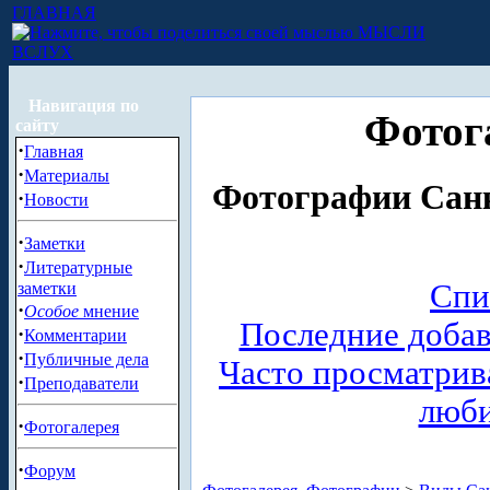
ГЛАВНАЯ
МЫСЛИ
ВСЛУХ
Навигация по
Фотог
сайту
·
Главная
·
Материалы
Фотографии Санк
·
Новости
·
Заметки
·
Литературные
Спи
заметки
·
Особое
мнение
Последние доба
·
Комментарии
·
Публичные дела
Часто просматри
·
Преподаватели
люб
·
Фотогалерея
·
Форум