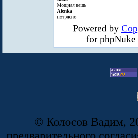
Мощная вещь
Alenka
потрясно
Powered by
Cop
for phpNuke
© Колосов Вадим, 20
предварительного согласи