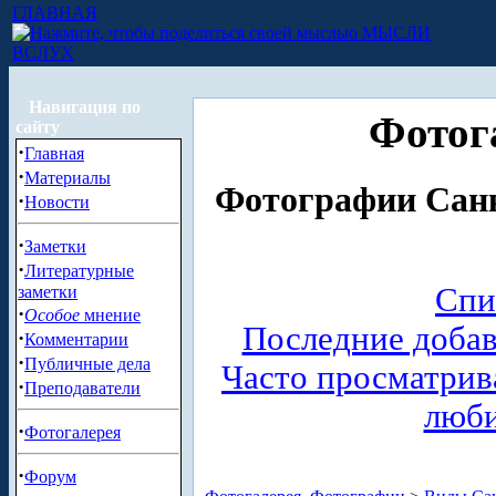
ГЛАВНАЯ
МЫСЛИ
ВСЛУХ
Навигация по
Фотог
сайту
·
Главная
·
Материалы
Фотографии Санк
·
Новости
·
Заметки
·
Литературные
Спи
заметки
·
Особое
мнение
Последние доба
·
Комментарии
·
Публичные дела
Часто просматри
·
Преподаватели
люб
·
Фотогалерея
·
Форум