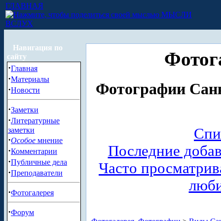
ГЛАВНАЯ
МЫСЛИ
ВСЛУХ
Навигация по
Фотог
сайту
·
Главная
·
Материалы
Фотографии Санк
·
Новости
·
Заметки
·
Литературные
Спи
заметки
·
Особое
мнение
Последние доба
·
Комментарии
·
Публичные дела
Часто просматри
·
Преподаватели
люб
·
Фотогалерея
·
Форум