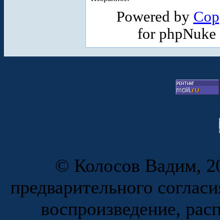
Powered by
Cop
for phpNuke
© Колосов Вадим, 20
предварительного согласи
воспроизведение, рас