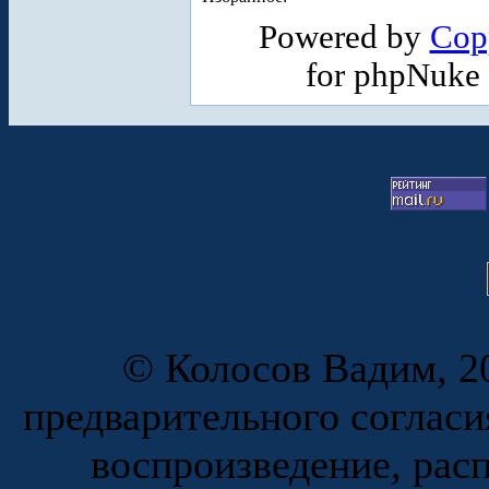
Powered by
Cop
for phpNuke
© Колосов Вадим, 20
предварительного согласи
воспроизведение, рас