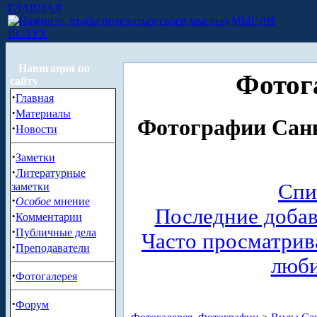
ГЛАВНАЯ
МЫСЛИ
ВСЛУХ
Навигация по
Фотог
сайту
·
Главная
·
Материалы
Фотографии Санк
·
Новости
·
Заметки
·
Литературные
Спи
заметки
·
Особое
мнение
Последние доба
·
Комментарии
·
Публичные дела
Часто просматри
·
Преподаватели
люб
·
Фотогалерея
·
Форум