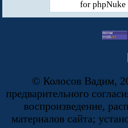
for phpNuke
© Колосов Вадим, 20
предварительного согласи
воспроизведение, рас
материалов сайта; устан