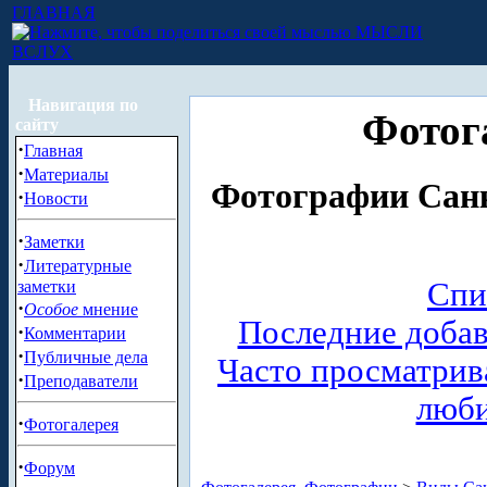
ГЛАВНАЯ
МЫСЛИ
ВСЛУХ
Навигация по
Фотог
сайту
·
Главная
·
Материалы
Фотографии Санк
·
Новости
·
Заметки
·
Литературные
Спи
заметки
·
Особое
мнение
Последние доба
·
Комментарии
·
Публичные дела
Часто просматри
·
Преподаватели
люб
·
Фотогалерея
·
Форум