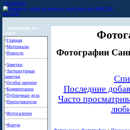
ГЛАВНАЯ
МЫСЛИ
ВСЛУХ
Навигация по
Фотог
сайту
·
Главная
·
Материалы
Фотографии Санк
·
Новости
·
Заметки
·
Литературные
Спи
заметки
·
Особое
мнение
Последние доба
·
Комментарии
·
Публичные дела
Часто просматри
·
Преподаватели
люб
·
Фотогалерея
·
Форум