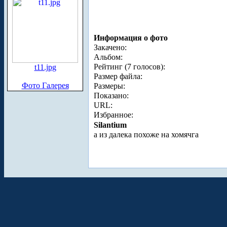
Информация о фото
Закачено:
Альбом:
Рейтинг (7 голосов):
t11.jpg
Размер файла:
Фото Галерея
Размеры:
Показано:
URL:
Избранное:
Silantium
а из далека похоже на хомячга