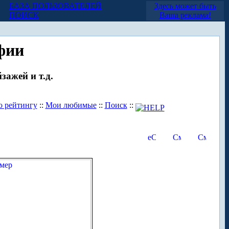
БАЗА ПОЛЬЗОВАТЕЛЕЙ
Здесь может быть
ПОИСК
Ваша реклама!
фии
зажей и т.д.
о рейтингу
::
Мои любимые
::
Поиск
::