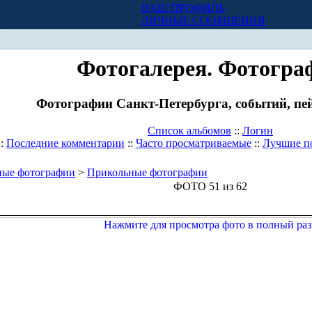
ВАШ ПРОФИЛЬ
Х
ЛИЧНЫЕ СООБЩЕНИЯ
Фотогалерея. Фотогра
Фотографии Санкт-Петербурга, событий, пей
Список альбомов
::
Логин
::
Последние комментарии
::
Часто просматриваемые
::
Лучшие п
ные фотографии
>
Прикольные фотографии
ФОТО 51 из 62