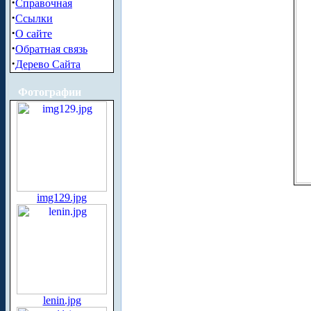
·
Справочная
·
Ссылки
·
О сайте
·
Обратная связь
·
Дерево Сайта
Фотографии
img129.jpg
lenin.jpg