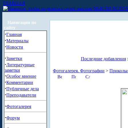
ГЛАВНАЯ
МЫСЛИ ВСЛУ
Навигация по
сайту
·
Главная
·
Материалы
·
Новости
·
Заметки
Последние добавления
·
Литературные
заметки
Фотогалерея. Фотографии
>
Приколь
·
Особое
мнение
·
Комментарии
·
Публичные дела
·
Преподаватели
·
Фотогалерея
·
Форум