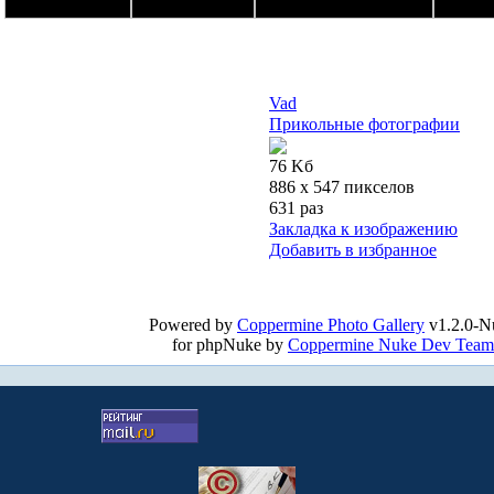
Vad
Прикольные фотографии
76 Kб
886 x 547 пикселов
631 раз
Закладка к изображению
Добавить в избранное
Powered by
Coppermine Photo Gallery
v1.2.0-N
for phpNuke by
Coppermine Nuke Dev Team