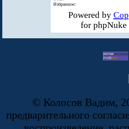
Избранное:
Powered by
Cop
for phpNuke
© Колосов Вадим, 20
предварительного согласи
воспроизведение, рас