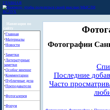
ГЛАВНАЯ
МЫСЛИ
ВСЛУХ
Навигация по
Фотог
сайту
·
Главная
·
Материалы
Фотографии Санк
·
Новости
·
Заметки
·
Литературные
Спи
заметки
·
Особое
мнение
Последние доба
·
Комментарии
·
Публичные дела
Часто просматри
·
Преподаватели
люб
·
Фотогалерея
·
Форум