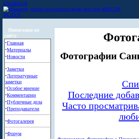
ГЛАВНАЯ
МЫСЛИ
ВСЛУХ
Навигация по
Фотог
сайту
·
Главная
·
Материалы
Фотографии Санк
·
Новости
·
Заметки
·
Литературные
Спи
заметки
·
Особое
мнение
Последние доба
·
Комментарии
·
Публичные дела
Часто просматри
·
Преподаватели
люб
·
Фотогалерея
·
Форум