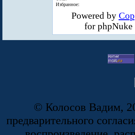
Избранное:
Powered by
Cop
for phpNuke
© Колосов Вадим, 20
предварительного согласи
воспроизведение, рас