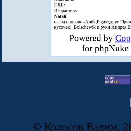
URL:
Избранное:
Natali
слева направо -Antik,Figase,друг Figa
кусочек), Bolschewik и руки Андрея 
Powered by
Cop
for phpNuke
© Колосов Вадим, 20