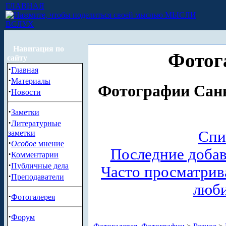
ГЛАВНАЯ
МЫСЛИ
ВСЛУХ
Навигация по
Фотог
сайту
·
Главная
·
Материалы
Фотографии Санк
·
Новости
·
Заметки
·
Литературные
Спи
заметки
·
Особое
мнение
Последние доба
·
Комментарии
·
Публичные дела
Часто просматри
·
Преподаватели
люб
·
Фотогалерея
·
Форум