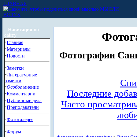
ГЛАВНАЯ
МЫСЛИ
ВСЛУХ
Навигация по
Фотог
сайту
·
Главная
·
Материалы
Фотографии Санк
·
Новости
·
Заметки
·
Литературные
Спи
заметки
·
Особое
мнение
Последние доба
·
Комментарии
·
Публичные дела
Часто просматри
·
Преподаватели
люб
·
Фотогалерея
·
Форум