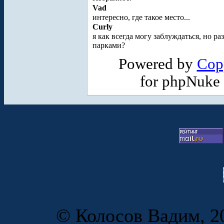
Vad
интересно, где такое место...
Curly
я как всегда могу заблуждаться, но 
парками?
Powered by
Cop
for phpNuke
© Колосов Вадим, 20