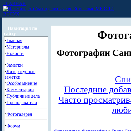
ГЛАВНАЯ
МЫСЛИ
ВСЛУХ
Навигация по
Фотог
сайту
·
Главная
·
Материалы
Фотографии Санк
·
Новости
·
Заметки
·
Литературные
Спи
заметки
·
Особое
мнение
Последние доба
·
Комментарии
·
Публичные дела
Часто просматри
·
Преподаватели
люб
·
Фотогалерея
·
Форум