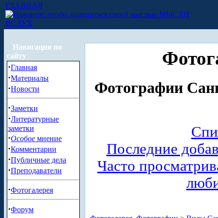
ГЛАВНАЯ
МЫСЛИ
ВСЛУХ
Навигация по
Фотог
сайту
·
Главная
·
Материалы
Фотографии Санк
·
Новости
·
Заметки
·
Литературные
Спи
заметки
·
Особое
мнение
Последние доба
·
Комментарии
·
Публичные дела
Часто просматри
·
Преподаватели
люб
·
Фотогалерея
·
Форум