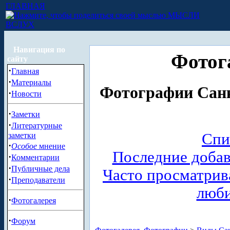
ГЛАВНАЯ
МЫСЛИ
ВСЛУХ
Навигация по
Фотог
сайту
·
Главная
·
Материалы
Фотографии Санк
·
Новости
·
Заметки
·
Литературные
Спи
заметки
·
Особое
мнение
Последние доба
·
Комментарии
·
Публичные дела
Часто просматри
·
Преподаватели
люб
·
Фотогалерея
·
Форум