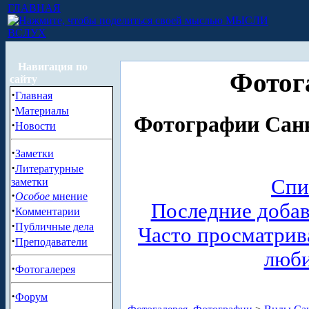
ГЛАВНАЯ
МЫСЛИ
ВСЛУХ
Навигация по
Фотог
сайту
·
Главная
·
Материалы
Фотографии Санк
·
Новости
·
Заметки
·
Литературные
Спи
заметки
·
Особое
мнение
Последние доба
·
Комментарии
·
Публичные дела
Часто просматри
·
Преподаватели
люб
·
Фотогалерея
·
Форум