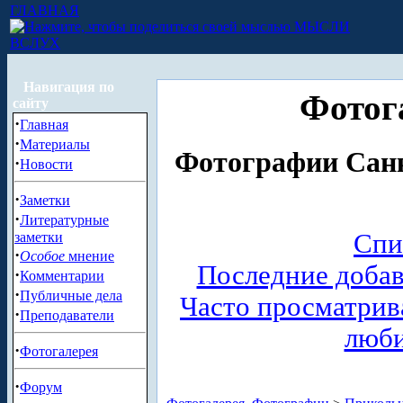
ГЛАВНАЯ
МЫСЛИ
ВСЛУХ
Навигация по
Фотог
сайту
·
Главная
·
Материалы
Фотографии Санк
·
Новости
·
Заметки
·
Литературные
Спи
заметки
·
Особое
мнение
Последние доба
·
Комментарии
·
Публичные дела
Часто просматри
·
Преподаватели
люб
·
Фотогалерея
·
Форум