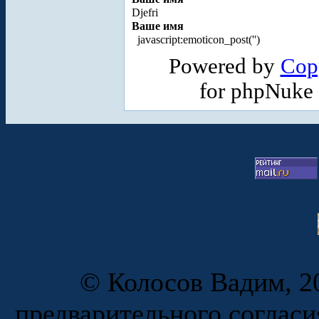
Djefri
Ваше имя
javascript:emoticon_post('
')
Powered by
Cop
for phpNuke
© Колосов Вадим, 20
предварительного согласи