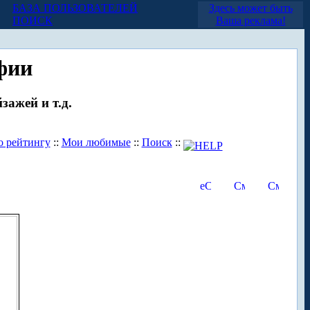
БАЗА ПОЛЬЗОВАТЕЛЕЙ
Здесь может быть
ПОИСК
Ваша реклама!
фии
зажей и т.д.
о рейтингу
::
Мои любимые
::
Поиск
::