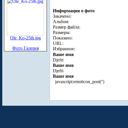
Информация о фото
Закачено:
Альбом:
Размер файла:
Размеры:
Ole_Ko-25th.jpg
Показано:
URL:
Фото Галерея
Избранное:
Ваше имя
Djefri
Ваше имя
Djefri
Ваше имя
javascript:emoticon_post('
')