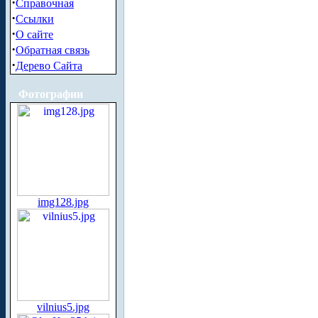
·
Справочная
·
Ссылки
·
О сайте
·
Обратная связь
·
Дерево Сайта
Фотографии
img128.jpg
vilnius5.jpg