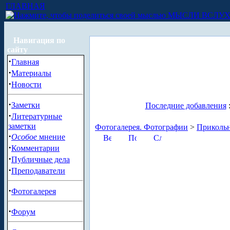
ГЛАВНАЯ
МЫСЛИ ВСЛУ
Навигация по
сайту
·
Главная
·
Материалы
·
Новости
·
Заметки
Последние добавления
·
Литературные
заметки
Фотогалерея. Фотографии
>
Приколь
·
Особое
мнение
·
Комментарии
·
Публичные дела
·
Преподаватели
·
Фотогалерея
·
Форум