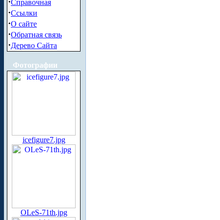
·
Справочная
·
Ссылки
·
О сайте
·
Обратная связь
·
Дерево Сайта
Фотографии
icefigure7.jpg
OLeS-71th.jpg