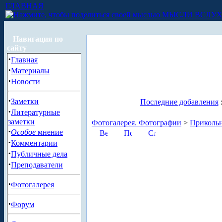
ГЛАВНАЯ
МЫСЛИ ВСЛУ
Навигация по
сайту
·
Главная
·
Материалы
·
Новости
·
Заметки
Последние добавления
·
Литературные
заметки
Фотогалерея. Фотографии
>
Приколь
·
Особое
мнение
·
Комментарии
·
Публичные дела
·
Преподаватели
·
Фотогалерея
·
Форум