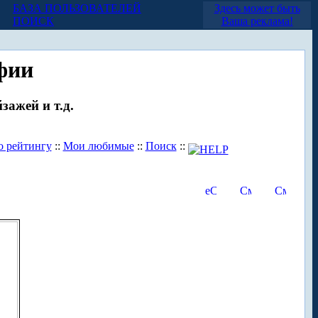
БАЗА ПОЛЬЗОВАТЕЛЕЙ
Здесь может быть
ПОИСК
Ваша реклама!
фии
зажей и т.д.
о рейтингу
::
Мои любимые
::
Поиск
::