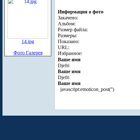
Информация о фото
Закачено:
Альбом:
Размер файла:
Размеры:
14.jpg
Показано:
URL:
Фото Галерея
Избранное:
Ваше имя
Djefri
Ваше имя
Djefri
Ваше имя
javascript:emoticon_post('
')