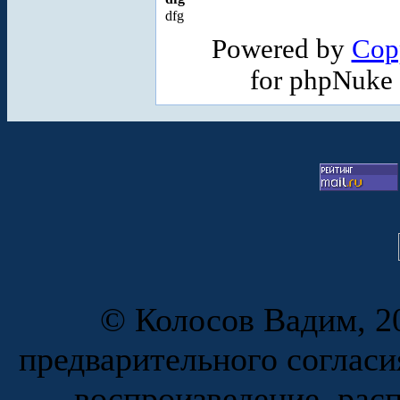
dfg
Powered by
Cop
for phpNuke
© Колосов Вадим, 20
предварительного согласи
воспроизведение, рас