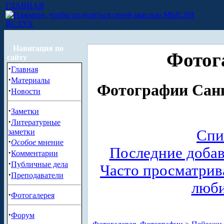
ГЛАВНАЯ
МЫСЛИ
ВСЛУХ
Навигация по
Фотог
сайту
·
Главная
·
Материалы
Фотографии Санк
·
Новости
·
Заметки
·
Литературные
Спи
заметки
·
Особое
мнение
Последние доба
·
Комментарии
·
Публичные дела
Часто просматри
·
Преподаватели
люб
·
Фотогалерея
·
Форум