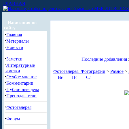
ГЛАВНАЯ
МЫСЛИ ВСЛУ
Навигация по
сайту
·
Главная
·
Материалы
·
Новости
·
Заметки
Последние добавления
·
Литературные
заметки
Фотогалерея. Фотографии
>
Разное
>
·
Особое
мнение
·
Комментарии
·
Публичные дела
·
Преподаватели
·
Фотогалерея
·
Форум