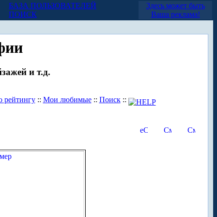
БАЗА ПОЛЬЗОВАТЕЛЕЙ
Здесь может быть
ПОИСК
Ваша реклама!
фии
зажей и т.д.
о рейтингу
::
Мои любимые
::
Поиск
::