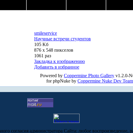
smileservice
Научные встречи студентов
105 Kб
876 x 548 пикселов
1061 раз
Закладка к изображению
Добавить в избранное
Powered by
Coppermine Photo Gallery
v1.2.0-N
for phpNuke by
Coppermine Nuke Dev Team
ьного согласия администратора Сайта: любое воспроизведение, р