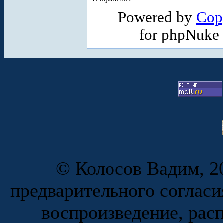
Powered by
Cop
for phpNuke
© Колосов Вадим, 20
предварительного согласи
воспроизведение, рас