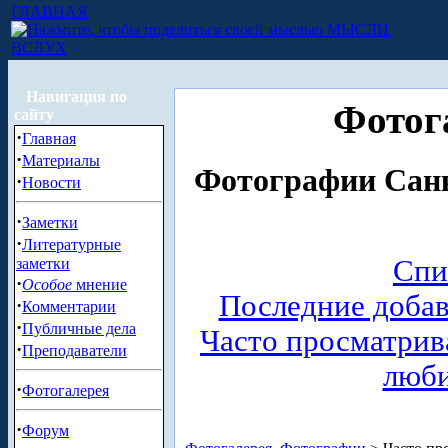
ГЛАВНАЯ
МЫСЛИ
ВСЛУХ
Навигация по
Фотог
сайту
·
Главная
·
Материалы
Фотографии Санк
·
Новости
·
Заметки
·
Литературные
Спи
заметки
·
Особое
мнение
Последние доба
·
Комментарии
·
Публичные дела
Часто просматри
·
Преподаватели
люб
·
Фотогалерея
·
Форум